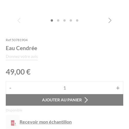
Efficacité
Votre avis
*
Ref 50781904
Eau Cendrée
Donnez votre avis
49,00
€
Alternative:
-
+
quantité
de
AJOUTER AU PANIER
Eau
Nom
*
Disponible
Cendrée
Recevoir mon échantillon
E-mail
*