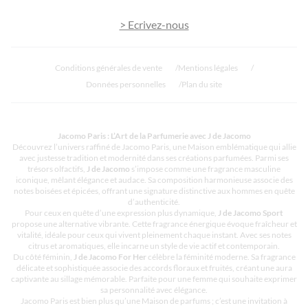
> Ecrivez-nous
Conditions générales de vente
Mentions légales
Données personnelles
Plan du site
Jacomo Paris : L’Art de la Parfumerie avec J de Jacomo
Découvrez l’univers raffiné de Jacomo Paris, une Maison emblématique qui allie
avec justesse tradition et modernité dans ses créations parfumées. Parmi ses
trésors olfactifs,
J de Jacomo
s’impose comme une fragrance masculine
iconique, mêlant élégance et audace. Sa composition harmonieuse associe des
notes boisées et épicées, offrant une signature distinctive aux hommes en quête
d’authenticité.
Pour ceux en quête d’une expression plus dynamique,
J de Jacomo Sport
propose une alternative vibrante. Cette fragrance énergique évoque fraîcheur et
vitalité, idéale pour ceux qui vivent pleinement chaque instant. Avec ses notes
citrus et aromatiques, elle incarne un style de vie actif et contemporain.
Du côté féminin,
J de Jacomo For Her
célèbre la féminité moderne. Sa fragrance
délicate et sophistiquée associe des accords floraux et fruités, créant une aura
captivante au sillage mémorable. Parfaite pour une femme qui souhaite exprimer
sa personnalité avec élégance.
Jacomo Paris est bien plus qu’une Maison de parfums ; c’est une invitation à