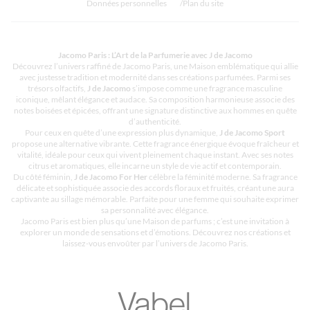
Données personnelles
Plan du site
Jacomo Paris : L’Art de la Parfumerie avec J de Jacomo
Découvrez l’univers raffiné de Jacomo Paris, une Maison emblématique qui allie
avec justesse tradition et modernité dans ses créations parfumées. Parmi ses
trésors olfactifs,
J de Jacomo
s’impose comme une fragrance masculine
iconique, mêlant élégance et audace. Sa composition harmonieuse associe des
notes boisées et épicées, offrant une signature distinctive aux hommes en quête
d’authenticité.
Pour ceux en quête d’une expression plus dynamique,
J de Jacomo Sport
propose une alternative vibrante. Cette fragrance énergique évoque fraîcheur et
vitalité, idéale pour ceux qui vivent pleinement chaque instant. Avec ses notes
citrus et aromatiques, elle incarne un style de vie actif et contemporain.
Du côté féminin,
J de Jacomo For Her
célèbre la féminité moderne. Sa fragrance
délicate et sophistiquée associe des accords floraux et fruités, créant une aura
captivante au sillage mémorable. Parfaite pour une femme qui souhaite exprimer
sa personnalité avec élégance.
Jacomo Paris est bien plus qu’une Maison de parfums ; c’est une invitation à
explorer un monde de sensations et d’émotions. Découvrez nos créations et
laissez-vous envoûter par l’univers de Jacomo Paris.