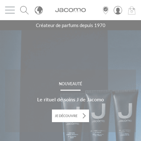
Panneau de gestion des cookies
Ouvrir le menu
JACOMO
0
PRODU
Créateur de parfums depuis 1970
NOUVELLE CRÉATIO
 Jacomo
Eau Cendrée
JE DÉCOUVRE