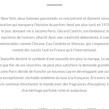
 New York, deux hommes passionnés se rencontrent et donnent nais
boration qui marquera l’histoire du parfum. Neuf ans plus tard, en 1970
t le jour, donnant vie à Jacomo Paris. Gérard Courtin, son fondateur,
 mystères de l’univers olfactif. Avec une créativité débordante, il c
mémorables comme Chicane, Eau Cendrée et Silences, qui s’imposen
comme des succès tant en France qu’à l’international.
eauville devient le symbole d’une nouvelle ère pour la marque. Le pe
en que fier de ses réussites, ne peut plus satisfaire la demande grandi
acomo Paris décide de franchir un nouveau cap en développant une usi
e exceptionnel, véritable emblème du luxe à la française. À travers l
ris continue d’enchanter le monde avec des fragrances d’exception, 
d’un héritage parfumé riche et audacieux.