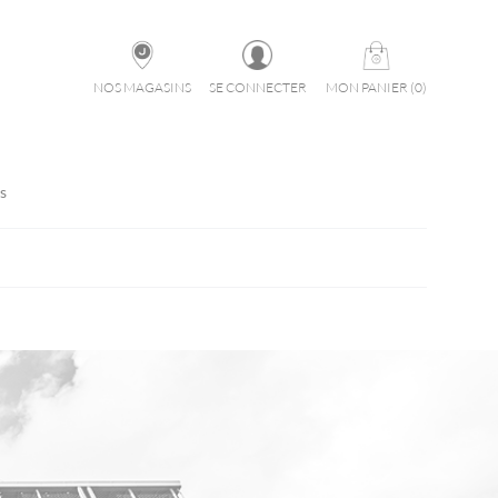
NOS MAGASINS
SE CONNECTER
MON PANIER
(
0
)
s