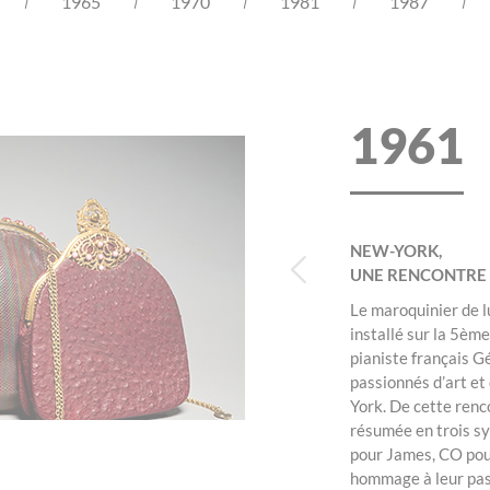
1965
1970
1981
1987
1961
NEW-YORK,
UNE RENCONTRE 
Le maroquinier de 
installé sur la 5èm
pianiste français G
passionnés d’art 
York. De cette renco
résumée en trois sy
pour James, CO pou
hommage à leur pa