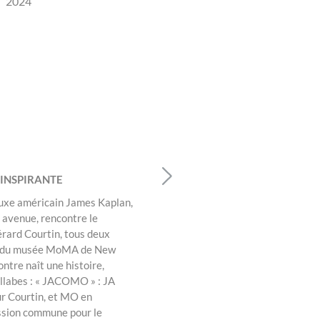
2024
19
GÉRARD 
INSPIRANTE
CRÉATEU
luxe américain James Kaplan,
Captivé pa
e avenue, rencontre le
en 1965, G
érard Courtin, tous deux
France pou
et du musée MoMA de New
de la Maiso
ntre naît une histoire,
noue rapid
llabes : « JACOMO » : JA
parfumeurs
r Courtin, et MO en
idée en fr
ssion commune pour le