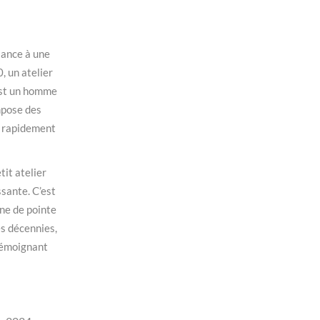
sance à une
, un atelier
 est un homme
ompose des
t rapidement
tit atelier
ssante. C’est
ne de pointe
es décennies,
témoignant