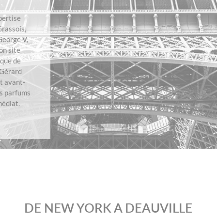
pertise
rassois,
 George V,
on site
rque de
 Gérard
t avant-
s parfums
médiat.
DE NEW YORK A DEAUVILLE