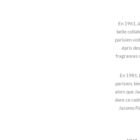
En 1961, à
belle colla
parisien voi
épris des
fragrances 
En 1981, D
parisien, bi
alors que J
dans ce cadr
Jacomo Pa