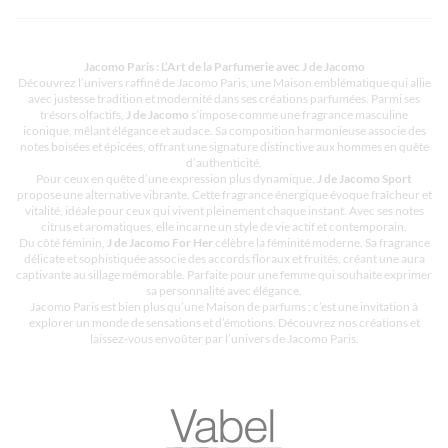
Jacomo Paris : L’Art de la Parfumerie avec J de Jacomo
Découvrez l’univers raffiné de Jacomo Paris, une Maison emblématique qui allie
avec justesse tradition et modernité dans ses créations parfumées. Parmi ses
trésors olfactifs,
J de Jacomo
s’impose comme une fragrance masculine
iconique, mêlant élégance et audace. Sa composition harmonieuse associe des
notes boisées et épicées, offrant une signature distinctive aux hommes en quête
d’authenticité.
Pour ceux en quête d’une expression plus dynamique,
J de Jacomo Sport
propose une alternative vibrante. Cette fragrance énergique évoque fraîcheur et
vitalité, idéale pour ceux qui vivent pleinement chaque instant. Avec ses notes
citrus et aromatiques, elle incarne un style de vie actif et contemporain.
Du côté féminin,
J de Jacomo For Her
célèbre la féminité moderne. Sa fragrance
délicate et sophistiquée associe des accords floraux et fruités, créant une aura
captivante au sillage mémorable. Parfaite pour une femme qui souhaite exprimer
sa personnalité avec élégance.
Jacomo Paris est bien plus qu’une Maison de parfums ; c’est une invitation à
explorer un monde de sensations et d’émotions. Découvrez nos créations et
laissez-vous envoûter par l’univers de Jacomo Paris.