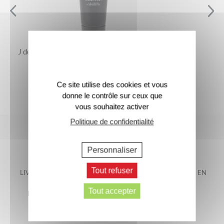
J de Jacomo – Le Gel Nettoyant Visage 2-en-1
25 €
Ce site utilise des cookies et vous
donne le contrôle sur ceux que
vous souhaitez activer
Politique de confidentialité
Personnaliser
Tout refuser
LIVRAISON OFFERTE EN
LIVRAISON GARANTIE EN
FRANCE
48H*
Tout accepter
METROPOLITAINE*