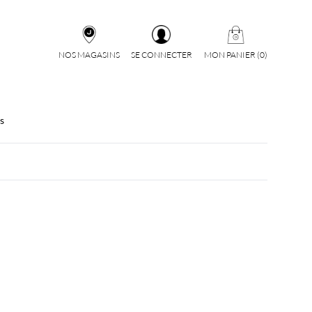
NOS MAGASINS
SE CONNECTER
MON PANIER
(
0
)
s