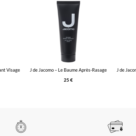
ant Visage
J de Jacomo – Le Baume Après-Rasage
J de Jaco
25 €