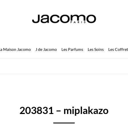
JACOMO
La Maison Jacomo
J de Jacomo
Les Parfums
Les Soins
Les Coffret
203831 – miplakazo