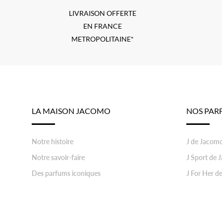
LIVRAISON OFFERTE
EN FRANCE
METROPOLITAINE*
Footer
LA MAISON JACOMO
NOS PAR
Notre histoire
J de Jacom
Notre savoir-faire
J Sport de
Des parfums iconiques
J For Her d