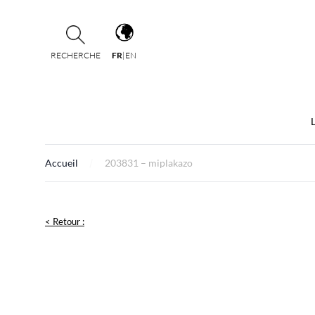
RECHERCHE
FR
|
EN
Accueil
203831 – miplakazo
< Retour :