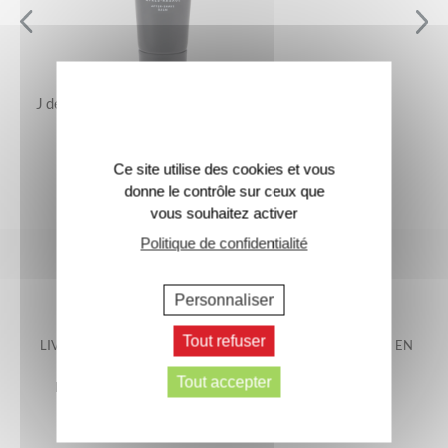
J de Jacomo – Le Baume Après-Rasage
25 €
Ce site utilise des cookies et vous
donne le contrôle sur ceux que
vous souhaitez activer
Politique de confidentialité
Personnaliser
Tout refuser
LIVRAISON OFFERTE EN
LIVRAISON GARANTIE EN
FRANCE
48H*
Tout accepter
METROPOLITAINE*