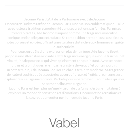
Jacomo Paris : L’Art de la Parfumerie avec J de Jacomo
Découvrez l’univers raffiné de Jacomo Paris, une Maison emblématique qui allie
avec justesse tradition et modernité dans ses créations parfumées. Parmi ses
trésors olfactifs,
J de Jacomo
s’impose comme une fragrance masculine
iconique, mêlant élégance et audace. Sa composition harmonieuse associe des
notes boisées et épicées, offrant une signature distinctive aux hommes en quête
d’authenticité.
Pour ceux en quête d’une expression plus dynamique,
J de Jacomo Sport
propose une alternative vibrante. Cette fragrance énergique évoque fraîcheur et
vitalité, idéale pour ceux qui vivent pleinement chaque instant. Avec ses notes
citrus et aromatiques, elle incarne un style de vie actif et contemporain.
Du côté féminin,
J de Jacomo For Her
célèbre la féminité moderne. Sa fragrance
délicate et sophistiquée associe des accords floraux et fruités, créant une aura
captivante au sillage mémorable. Parfaite pour une femme qui souhaite exprimer
sa personnalité avec élégance.
Jacomo Paris est bien plus qu’une Maison de parfums ; c’est une invitation à
explorer un monde de sensations et d’émotions. Découvrez nos créations et
laissez-vous envoûter par l’univers de Jacomo Paris.