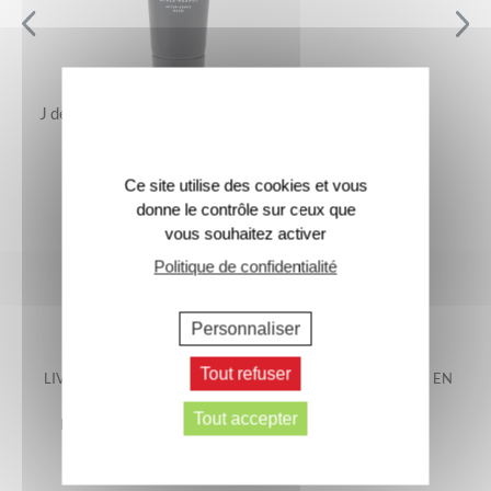
J de Jacomo – Le Baume Après-Rasage
25 €
Ce site utilise des cookies et vous
donne le contrôle sur ceux que
vous souhaitez activer
Politique de confidentialité
Personnaliser
Tout refuser
LIVRAISON OFFERTE EN
LIVRAISON GARANTIE EN
FRANCE
48H*
Tout accepter
METROPOLITAINE*