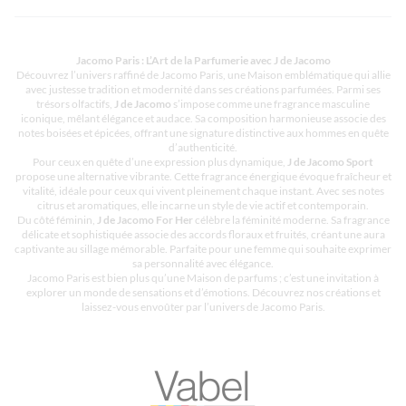
Jacomo Paris : L’Art de la Parfumerie avec J de Jacomo
Découvrez l’univers raffiné de Jacomo Paris, une Maison emblématique qui allie
avec justesse tradition et modernité dans ses créations parfumées. Parmi ses
trésors olfactifs,
J de Jacomo
s’impose comme une fragrance masculine
iconique, mêlant élégance et audace. Sa composition harmonieuse associe des
notes boisées et épicées, offrant une signature distinctive aux hommes en quête
d’authenticité.
Pour ceux en quête d’une expression plus dynamique,
J de Jacomo Sport
propose une alternative vibrante. Cette fragrance énergique évoque fraîcheur et
vitalité, idéale pour ceux qui vivent pleinement chaque instant. Avec ses notes
citrus et aromatiques, elle incarne un style de vie actif et contemporain.
Du côté féminin,
J de Jacomo For Her
célèbre la féminité moderne. Sa fragrance
délicate et sophistiquée associe des accords floraux et fruités, créant une aura
captivante au sillage mémorable. Parfaite pour une femme qui souhaite exprimer
sa personnalité avec élégance.
Jacomo Paris est bien plus qu’une Maison de parfums ; c’est une invitation à
explorer un monde de sensations et d’émotions. Découvrez nos créations et
laissez-vous envoûter par l’univers de Jacomo Paris.