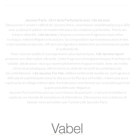
Jacomo Paris : L’Art de la Parfumerie avec J de Jacomo
Découvrez l’univers raffiné de Jacomo Paris, une Maison emblématique qui allie
avec justesse tradition et modernité dans ses créations parfumées. Parmi ses
trésors olfactifs,
J de Jacomo
s’impose comme une fragrance masculine
iconique, mêlant élégance et audace. Sa composition harmonieuse associe des
notes boisées et épicées, offrant une signature distinctive aux hommes en quête
d’authenticité.
Pour ceux en quête d’une expression plus dynamique,
J de Jacomo Sport
propose une alternative vibrante. Cette fragrance énergique évoque fraîcheur et
vitalité, idéale pour ceux qui vivent pleinement chaque instant. Avec ses notes
citrus et aromatiques, elle incarne un style de vie actif et contemporain.
Du côté féminin,
J de Jacomo For Her
célèbre la féminité moderne. Sa fragrance
délicate et sophistiquée associe des accords floraux et fruités, créant une aura
captivante au sillage mémorable. Parfaite pour une femme qui souhaite exprimer
sa personnalité avec élégance.
Jacomo Paris est bien plus qu’une Maison de parfums ; c’est une invitation à
explorer un monde de sensations et d’émotions. Découvrez nos créations et
laissez-vous envoûter par l’univers de Jacomo Paris.