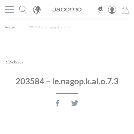
Panneau de gestion des cookies
Ouvrir le menu
JACOMO
0
PRODU
Accueil
203584 – le.nagop.k.al.o.7.3
< Retour :
203584 – le.nagop.k.al.o.7.3