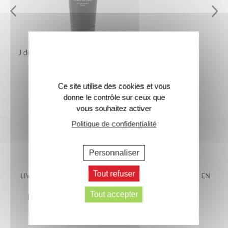
J de Jacomo – Le Baume Après-Rasage
25 €
Ce site utilise des cookies et vous
donne le contrôle sur ceux que
vous souhaitez activer
Politique de confidentialité
Personnaliser
Tout refuser
LIVRAISON OFFERTE EN
LIVRAISON GARANTIE EN
FRANCE
48H*
Tout accepter
METROPOLITAINE*