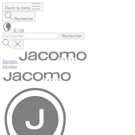
Panneau de gestion des cookies
Ouvrir le menu
Recherche
fr
|
en
Rechercher :
Jacomo
Jacomo