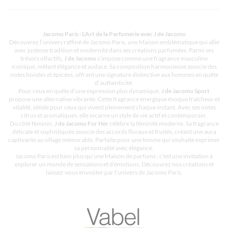
Jacomo Paris : L’Art de la Parfumerie avec J de Jacomo
Découvrez l’univers raffiné de Jacomo Paris, une Maison emblématique qui allie
avec justesse tradition et modernité dans ses créations parfumées. Parmi ses
trésors olfactifs,
J de Jacomo
s’impose comme une fragrance masculine
iconique, mêlant élégance et audace. Sa composition harmonieuse associe des
notes boisées et épicées, offrant une signature distinctive aux hommes en quête
d’authenticité.
Pour ceux en quête d’une expression plus dynamique,
J de Jacomo Sport
propose une alternative vibrante. Cette fragrance énergique évoque fraîcheur et
vitalité, idéale pour ceux qui vivent pleinement chaque instant. Avec ses notes
citrus et aromatiques, elle incarne un style de vie actif et contemporain.
Du côté féminin,
J de Jacomo For Her
célèbre la féminité moderne. Sa fragrance
délicate et sophistiquée associe des accords floraux et fruités, créant une aura
captivante au sillage mémorable. Parfaite pour une femme qui souhaite exprimer
sa personnalité avec élégance.
Jacomo Paris est bien plus qu’une Maison de parfums ; c’est une invitation à
explorer un monde de sensations et d’émotions. Découvrez nos créations et
laissez-vous envoûter par l’univers de Jacomo Paris.