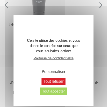
J de Jacomo – Le Baume Après-Rasage
25 €
Ce site utilise des cookies et vous
donne le contrôle sur ceux que
vous souhaitez activer
Politique de confidentialité
Personnaliser
Tout refuser
LIVRAISON OFFERTE EN
LIVRAISON GARANTIE EN
FRANCE
48H*
Tout accepter
METROPOLITAINE*