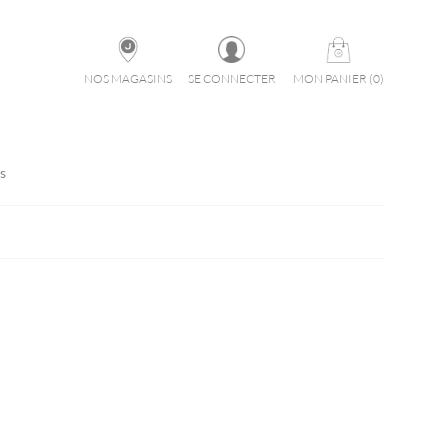
NOS MAGASINS
SE CONNECTER
MON PANIER
(
0
)
s