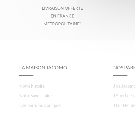
LIVRAISON OFFERTE
EN FRANCE
METROPOLITAINE*
Footer
LA MAISON JACOMO
NOS PAR
Notre histoire
J de Jacom
Notre savoir-faire
J Sport de
Des parfums iconiques
J For Her d