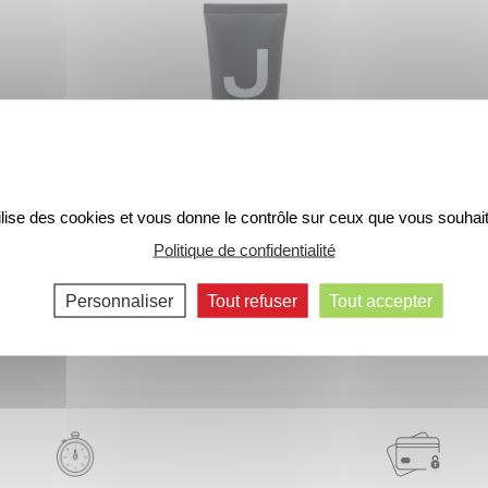
tilise des cookies et vous donne le contrôle sur ceux que vous souhait
Politique de confidentialité
ant Visage
J de Jacomo – Le Baume Après-Rasage
J de Jaco
25 €
Personnaliser
Tout refuser
Tout accepter