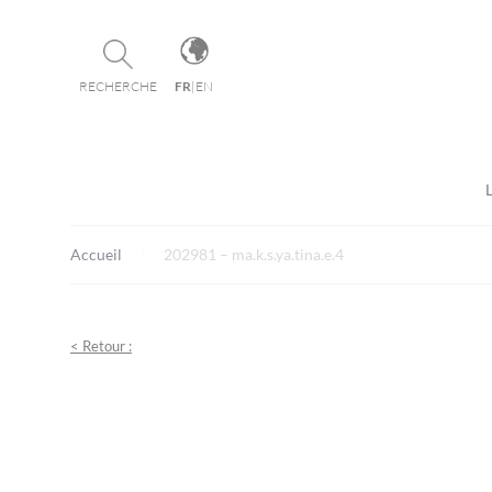
Panneau de gestion des cookies
RECHERCHE
FR
|
EN
Accueil
202981 – ma.k.s.ya.tina.e.4
< Retour :