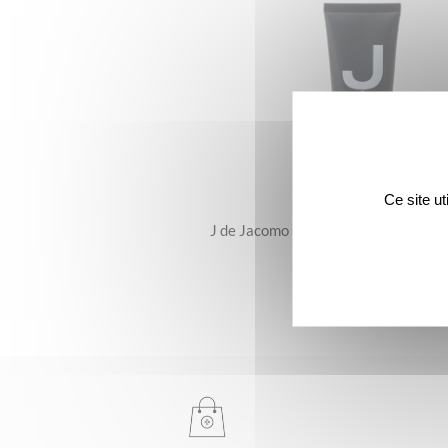
Ce site u
J de Jacomo – Le Gel-Crème Hydrat
25 €