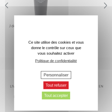
J de Jacomo – Le Baume Après-Rasage
25 €
Ce site utilise des cookies et vous
donne le contrôle sur ceux que
vous souhaitez activer
Politique de confidentialité
Personnaliser
Tout refuser
LIVRAISON OFFERTE EN
LIVRAISON GARANTIE EN
FRANCE
48H*
Tout accepter
METROPOLITAINE*