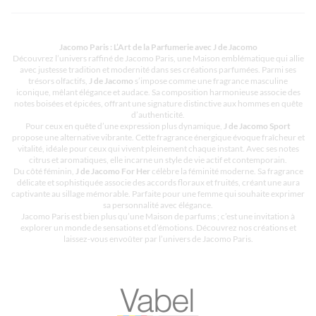
Jacomo Paris : L’Art de la Parfumerie avec J de Jacomo
Découvrez l’univers raffiné de Jacomo Paris, une Maison emblématique qui allie
avec justesse tradition et modernité dans ses créations parfumées. Parmi ses
trésors olfactifs,
J de Jacomo
s’impose comme une fragrance masculine
iconique, mêlant élégance et audace. Sa composition harmonieuse associe des
notes boisées et épicées, offrant une signature distinctive aux hommes en quête
d’authenticité.
Pour ceux en quête d’une expression plus dynamique,
J de Jacomo Sport
propose une alternative vibrante. Cette fragrance énergique évoque fraîcheur et
vitalité, idéale pour ceux qui vivent pleinement chaque instant. Avec ses notes
citrus et aromatiques, elle incarne un style de vie actif et contemporain.
Du côté féminin,
J de Jacomo For Her
célèbre la féminité moderne. Sa fragrance
délicate et sophistiquée associe des accords floraux et fruités, créant une aura
captivante au sillage mémorable. Parfaite pour une femme qui souhaite exprimer
sa personnalité avec élégance.
Jacomo Paris est bien plus qu’une Maison de parfums ; c’est une invitation à
explorer un monde de sensations et d’émotions. Découvrez nos créations et
laissez-vous envoûter par l’univers de Jacomo Paris.