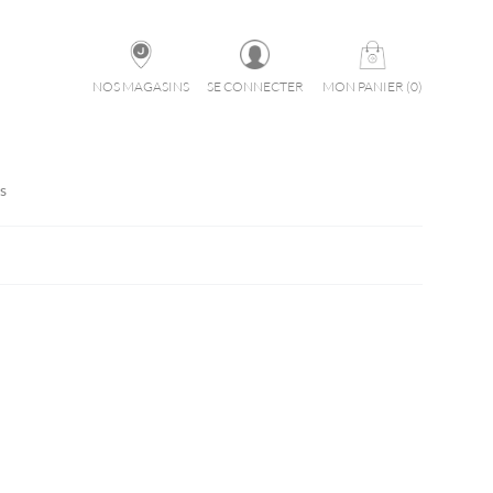
NOS MAGASINS
SE CONNECTER
MON PANIER
(
0
)
s