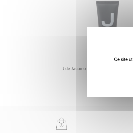
Ce site u
J de Jacomo – Le Gel-Crème Hydrat
25 €