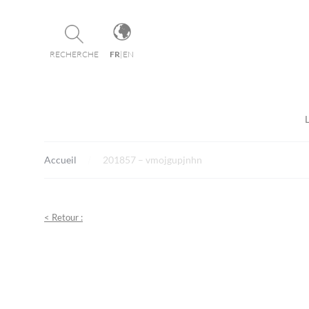
Panneau de gestion des cookies
RECHERCHE
FR
|
EN
Accueil
201857 – vmojgupjnhn
< Retour :