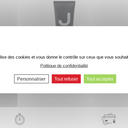
tilise des cookies et vous donne le contrôle sur ceux que vous souhait
Politique de confidentialité
ant Visage
J de Jacomo – Le Baume Après-Rasage
J de Jaco
25 €
Personnaliser
Tout refuser
Tout accepter