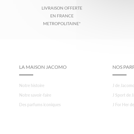
LIVRAISON OFFERTE
EN FRANCE
METROPOLITAINE*
Footer
LA MAISON JACOMO
NOS PAR
Notre histoire
J de Jacom
Notre savoir-faire
J Sport de
Des parfums iconiques
J For Her d