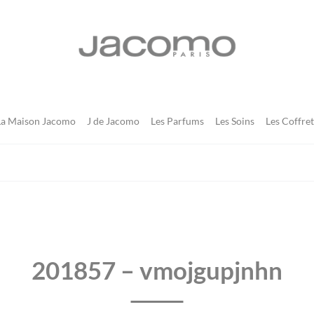
JACOMO
La Maison Jacomo
J de Jacomo
Les Parfums
Les Soins
Les Coffret
201857 – vmojgupjnhn