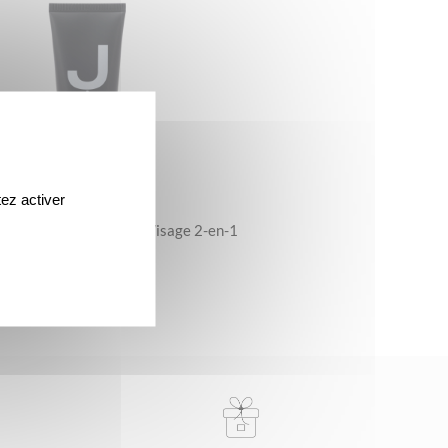
ez activer
mo – Le Gel Nettoyant Visage 2-en-1
25 €