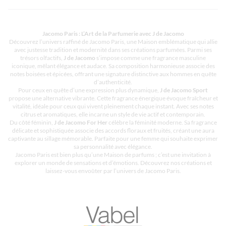
Jacomo Paris : L’Art de la Parfumerie avec J de Jacomo
Découvrez l’univers raffiné de Jacomo Paris, une Maison emblématique qui allie
avec justesse tradition et modernité dans ses créations parfumées. Parmi ses
trésors olfactifs,
J de Jacomo
s’impose comme une fragrance masculine
iconique, mêlant élégance et audace. Sa composition harmonieuse associe des
notes boisées et épicées, offrant une signature distinctive aux hommes en quête
d’authenticité.
Pour ceux en quête d’une expression plus dynamique,
J de Jacomo Sport
propose une alternative vibrante. Cette fragrance énergique évoque fraîcheur et
vitalité, idéale pour ceux qui vivent pleinement chaque instant. Avec ses notes
citrus et aromatiques, elle incarne un style de vie actif et contemporain.
Du côté féminin,
J de Jacomo For Her
célèbre la féminité moderne. Sa fragrance
délicate et sophistiquée associe des accords floraux et fruités, créant une aura
captivante au sillage mémorable. Parfaite pour une femme qui souhaite exprimer
sa personnalité avec élégance.
Jacomo Paris est bien plus qu’une Maison de parfums ; c’est une invitation à
explorer un monde de sensations et d’émotions. Découvrez nos créations et
laissez-vous envoûter par l’univers de Jacomo Paris.