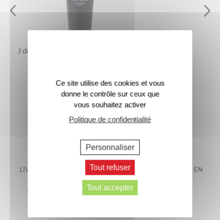
J de Jacomo – Le Baume Après-Rasage
25 €
Ce site utilise des cookies et vous
donne le contrôle sur ceux que
vous souhaitez activer
Politique de confidentialité
Personnaliser
Tout refuser
LIVRAISON OFFERTE EN
LIVRAISON GARANTIE EN
FRANCE
48H*
Tout accepter
METROPOLITAINE*